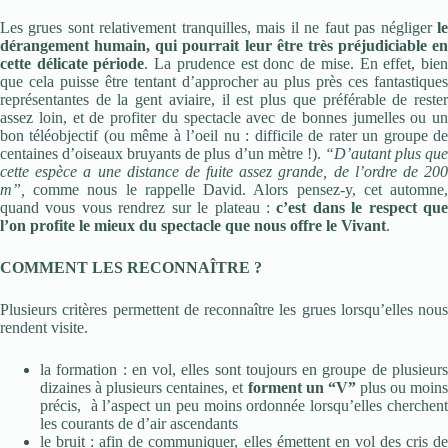
Les grues sont relativement tranquilles, mais il ne faut pas négliger
l
dérangement humain, qui pourrait leur être très préjudiciable en
cette délicate période
. La prudence est donc de mise. En effet, bie
que cela puisse être tentant d’approcher au plus près ces fantastiques
représentantes de la gent aviaire, il est plus que préférable de rester
assez loin, et de profiter du spectacle avec de bonnes jumelles ou un
bon téléobjectif (ou même à l’oeil nu : difficile de rater un groupe de
centaines d’oiseaux bruyants de plus d’un mètre !).
“D’autant plus qu
cette espèce a une distance de fuite assez grande, de l’ordre de 200
m”,
comme nous le rappelle David. Alors pensez-y, cet automne
quand vous vous rendrez sur le plateau :
c’est dans le respect qu
l’on profite le mieux du spectacle que nous offre le Vivant
.
COMMENT LES RECONNAÎTRE ?
Plusieurs critères permettent de reconnaître les grues lorsqu’elles nous
rendent visite.
la formation : en vol, elles sont toujours en groupe de plusieurs
dizaines à plusieurs centaines, et
forment un “V”
plus ou moin
précis, à l’aspect un peu moins ordonnée lorsqu’elles cherchent
les courants de d’air ascendants
le bruit : afin de communiquer, elles émettent en vol des cris de