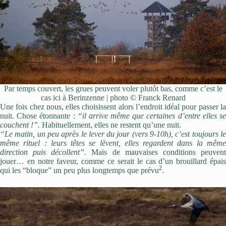
Par temps couvert, les grues peuvent voler plutôt bas, comme c’est le
cas ici à Berinzenne | photo © Franck Renard
Une fois chez nous, elles choisissent alors l’endroit idéal pour passer la
nuit. Chose étonnante :
“il arrive même que certaines d’entre elles s
couchent !”.
Habituellement, elles ne restent qu’une nuit.
“Le matin, un peu après le lever du jour (vers 9-10h), c’est toujours le
même rituel : leurs têtes se lèvent, elles regardent dans la même
direction puis décollent”.
Mais de mauvaises conditions peuven
jouer… en notre faveur, comme ce serait le cas d’un brouillard épais
2
qui les “bloque” un peu plus longtemps que prévu
.