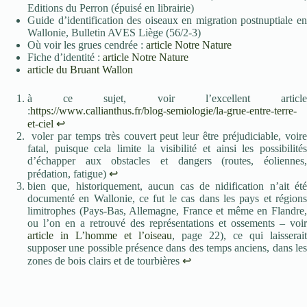
Editions du Perron (épuisé en librairie)
Guide d’identification des oiseaux en migration postnuptiale en
Wallonie, Bulletin AVES Liège (56/2-3)
Où voir les grues cendrée :
article Notre Nature
Fiche d’identité :
article Notre Nature
article du Bruant Wallon
à ce sujet, voir l’excellent article
:
https://www.callianthus.fr/blog-semiologie/la-grue-entre-terre-
et-ciel
↩︎
voler par temps très couvert peut leur être préjudiciable, voire
fatal, puisque cela limite la visibilité et ainsi les possibilités
d’échapper aux obstacles et dangers (routes, éoliennes,
prédation, fatigue)
↩︎
bien que, historiquement, aucun cas de nidification n’ait été
documenté en Wallonie, ce fut le cas dans les pays et régions
limitrophes (Pays-Bas, Allemagne, France et même en Flandre,
ou l’on en a retrouvé des représentations et ossements – voir
article in L’homme et l’oiseau
, page 22), ce qui laisserait
supposer une possible présence dans des temps anciens, dans les
zones de bois clairs et de tourbières
↩︎