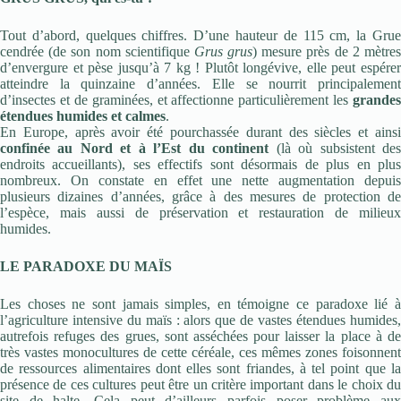
Tout d’abord, quelques chiffres. D’une hauteur de 115 cm, la Grue
cendrée (de son nom scientifique
Grus grus
) mesure près de 2 mètre
d’envergure et pèse jusqu’à 7 kg ! Plutôt longévive, elle peut espérer
atteindre la quinzaine d’années. Elle se nourrit principalement
d’insectes et de graminées, et affectionne particulièrement les
grandes
étendues humides et calmes
.
En Europe, après avoir été pourchassée durant des siècles et ainsi
confinée au Nord et à l’Est du continent
(là où subsistent de
endroits accueillants), ses effectifs sont désormais de plus en plus
nombreux. On constate en effet une nette augmentation depuis
plusieurs dizaines d’années, grâce à des mesures de protection de
l’espèce, mais aussi de préservation et restauration de milieux
humides.
LE PARADOXE DU MAÏS
Les choses ne sont jamais simples, en témoigne ce paradoxe lié à
l’agriculture intensive du maïs : alors que de vastes étendues humides,
autrefois refuges des grues, sont asséchées pour laisser la place à de
très vastes monocultures de cette céréale, ces mêmes zones foisonnent
de ressources alimentaires dont elles sont friandes, à tel point que la
présence de ces cultures peut être un critère important dans le choix du
site de halte. Cela peut d’ailleurs parfois poser problème aux