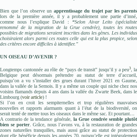
Bien que l’on observe un
apprentissage du trajet par les parents
lors de la première année, il y a probablement une partie d’inné,
comme nous l’explique David :
“
Selon Aivar Leito (spécialiste
renommé de la migration de la Grue cendrée), toutes les routes
possibles de migrations seraient inscrites dans les gènes. Les individus
choisiraient alors parmi ces routes celle qui est la plus propice, selon
des critères encore difficiles à identifier.”
UN OISEAU D’AVENIR ?
3
Longtemps cantonnée au rôle de “pays de transit” jusqu’il y a peu
, la
Belgique peut désormais prétendre au statut de terre d’accueil,
puisqu’on a vu s’installer des grues durant l’hiver 2021 en Gaume,
dans la vallée de la Semois. Il y a même un couple qui niche chez nos
voisins flamands depuis 4 ans dans la vallée du Zwarte Beek, dans le
Limbourg (
voir article
) !
Si l’on en croit les sempiternelles et trop régulières mauvaises
nouvelles et rapports alarmants quant à l’état de la biodiversité, on
serait tenté de mettre tous les oiseaux dans le même sac. Et pourtant…
A contrario de la tendance générale,
la Grue cendrée semble plutô
bien se porter
. Grâce, nous l’avons vu, à la restauration de grandes
zones naturelles tranquilles, mais aussi grâce au statut de protection
dont elle bénéficie depuis les années 70, puisqu’elle est intégralement