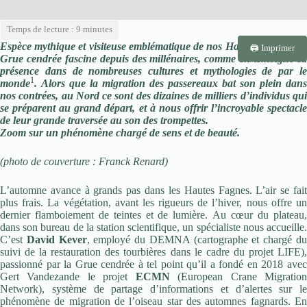
Espèce mythique et visiteuse emblématique de nos Hautes Fagnes, la
🖨️ Imprimer
Grue cendrée fascine depuis des millénaires, comme en témoigne sa
présence dans de nombreuses cultures et mythologies de par le
1
monde
.
Alors que la migration des passereaux bat son plein dans
nos contrées, au Nord ce sont des dizaines de milliers d’individus qui
se préparent au grand départ, et à nous offrir l’incroyable spectacle
de leur grande traversée au son des trompettes.
Zoom sur un phénomène chargé de sens et de beauté.
(photo de couverture : Franck Renard)
L’automne avance à grands pas dans les Hautes Fagnes. L’air se fait
plus frais. La végétation, avant les rigueurs de l’hiver, nous offre un
dernier flamboiement de teintes et de lumière. Au cœur du plateau,
dans son bureau de la station scientifique, un spécialiste nous accueille.
C’est
David Kever
, employé du DEMNA (cartographe et chargé d
suivi de la restauration des tourbières dans le cadre du projet LIFE),
passionné par la Grue cendrée à tel point qu’il a fondé en 2018 avec
Gert Vandezande le projet
ECMN
(European Crane Migratio
Network), système de partage d’informations et d’alertes sur le
phénomène de migration de l’oiseau star des automnes fagnards. En