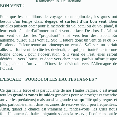
Kranichschutz Deustchland
BON VENT !
Pour que les conditions de voyage soient optimales, les grues ont
besoin d’un
temps clair, dégagé, et surtout d’un bon vent
. Bie
qu’elles puissent opter pour la méthode du vol battu ou du vol plané, il
leur serait pénible d’affronter un fort vent de face. Dès lors, l’idéal est
un vent de dos, les “propulsant” ainsi vers leur destination. En
automne, puisqu’elles vont au Sud, il faudra donc un vent de N ou N-
E, alors qu’à leur retour au printemps un vent de S-O sera un parfait
allié. Un fort vent de côté les dévierait, ce qui peut toutefois être une
bonne chose… pour l’observation. S’il vient de l’est, elles seront
déviées… vers l’ouest, et donc vers chez nous, parfois même jusque
Liège, alors qu’un vent d’Ouest les dévierait vers l’Allemagne de
l’Ouest.
L’ESCALE – POURQUOI LES HAUTES FAGNES ?
Ce qui fait la force et la particularité de nos Hautes Fagnes, c’est avant
tout les
grandes zones humides
(propices pour se protéger et entendr
arriver les prédateurs) mais aussi la grande
tranquillité
qui y règne, e
plus particulièrement dans les zones de réserves et/ou peu fréquentées.
Ainsi, quand la chance est vraiment au rendez-vous, les grues nous
font l’honneur de haltes migratoires dans la réserve, là où elles ont le