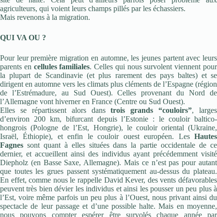
agriculteurs, qui voient leurs champs pillés par les échassiers.
Mais revenons à la migration.
QUI VA OU ?
Pour leur première migration en automne, les jeunes partent avec leurs
parents en
cellules familiales
. Celles qui nous survolent viennent pou
la plupart de Scandinavie (et plus rarement des pays baltes) et se
dirigent en automne vers les climats plus cléments de l’Espagne (région
de l’Estrémadure, au Sud Ouest). Celles provenant du Nord de
l’Allemagne vont hiverner en France (Centre ou Sud Ouest).
Elles se répartissent alors dans
trois grands “couloirs”
, larges
d’environ 200 km, bifurcant depuis l’Estonie : le couloir baltico-
hongrois (Pologne de l’Est, Hongrie), le couloir oriental (Ukraine,
Israël, Éthiopie), et enfin le couloir ouest européen. Les
Haute
Fagnes
sont quant à elles situées dans la partie occidentale de ce
dernier, et accueillent ainsi des individus ayant précédemment visité
Diepholz (en Basse Saxe, Allemagne). Mais ce n’est pas pour autant
que toutes les grues passent systématiquement au-dessus du plateau.
En effet, comme nous le rappelle David Kever, des vents défavorables
peuvent très bien dévier les individus et ainsi les pousser un peu plus à
l’Est, voire même parfois un peu plus à l’Ouest, nous privant ainsi du
spectacle de leur passage et d’une possible halte. Mais en moyenne,
nous pouvons compter espérer être survolés chaque année par