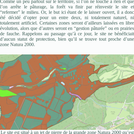
Comme un peu partout sur le territoire, si l’on ne touche à rien et que
l’on arrête le pâturage, la forêt va finir par réinvestir le site et
“refermer” le milieu. Or, le but ici étant de le laisser ouvert, il a donc
été décidé d’opter pour un entre deux, ni totalement naturel, ni
totalement artificiel. Certaines zones seront d’ailleurs laissées en libre
évolution, alors que d’autres seront en “gestion pâturée” ou en prairies
de fauche. Rappelons au passage qu’à ce jour, le site ne bénéficiait
d’aucun statut de protection, bien qu’il se trouve tout proche d’une
zone Natura 2000.
Le site est situé à un jet de pierre de la grande zone Natura 2000 qu’est