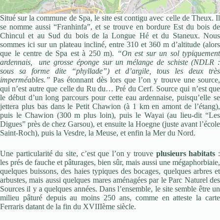
Situé sur la commune de Spa, le site est contigu avec celle de Theux. Il
se nomme aussi “Franhinfa”, et se trouve en bordure Est du bois de
Chincul et au Sud du bois de la Longue Hé et du Staneux. Nous
sommes ici sur un plateau incliné, entre 310 et 360 m d’altitude (alors
que le centre de Spa est à 250 m).
“On est sur un sol typiquement
ardennais, une grosse éponge sur un mélange de schiste (NDLR :
sous sa forme dite “phyllade”) et d’argile, tous les deux très
imperméables.”
Pas étonnant dès lors que l’on y trouve une source,
qui n’est autre que celle du Ru du… Pré du Cerf. Source qui n’est que
le début d’un long parcours pour cette eau ardennaise, puisqu’elle se
jettera plus bas dans le Petit Chawion (à 1 km en amont de l’étang),
puis le Chawion (300 m plus loin), puis le Wayai (au lieu-dit “Les
Digues” près de chez Garsou), et ensuite la Hoegne (juste avant l’école
Saint-Roch), puis la Vesdre, la Meuse, et enfin la Mer du Nord.
Une particularité du site, c’est que l’on y trouve
plusieurs habitats
les prés de fauche et pâturages, bien sûr, mais aussi une mégaphorbiaie,
quelques buissons, des haies typiques des bocages, quelques arbres et
arbustes, mais aussi quelques mares aménagées par le Parc Naturel des
Sources il y a quelques années. Dans l’ensemble, le site semble être un
milieu pâturé depuis au moins 250 ans, comme en atteste la carte
Ferraris datant de la fin du XVIIIème siècle.