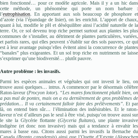
bien fonctionné… pour ce modèle agricole. Mais il y a un hic dans
cette méthode, un phénomène qui porte un nom barbare :
l’
eutrophisation
. En apportant aux sols beaucoup de phosphore et
d’azote (via l’épandage de lisier), on les enrichit. L’apport de chaux,
quant à lui, modifie le pH et déséquilibre ainsi l’acidité naturelle de la
terre. Or, ce sol devenu trop riche permet surtout aux plantes les plus
communes de s’installer, au détriment de plantes particulières, variées,
et parfois rares, qui elles peuvent s’établir sur des sols pauvres, ce qui
est à leur avantage puisqu’elles évitent ainsi la concurrence de plantes
“banales” plus exigeantes. Et un sol trop riche en nutriments ne laisse
s’exprimer qu’une biodiversité… plutôt pauvre.
Autre problème : les invasifs.
Parmi les espèces animales et végétales qui ont investi le lieu, on
trouve aussi quelques… intrus. A commencer par le désormais célèbre
Raton-laveur (
Procyon lotor
).
“Les mares fonctionnent plutôt bien, on
a pas mal de pontes, mais on a eu dernièrement de gros problèmes de
prédation… Il va certainement falloir faire des prélèvements”.
Et pa
là, on entend bien sûr… l’élimination des indésirables. Et le raton-
laveur n’est d’ailleurs pas le seul à être visé, puisqu’on trouve aussi sur
le site la Glycérie flottante (
Glyceria fluitans
), une plante invasive
indigène (et donc non invasive) mais qui a tendance à envahir les
mares à basse eau. Citons aussi parmi les invasifs la Bernache du
Canada (
Branta canadensis
) ainsi que l’Ouette d’Egypte (
Alopochen