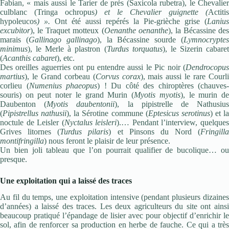
Fabian, « mais aussi le Tarier de prés (Saxicola rubetra), le Chevalier
culblanc (Tringa ochropus
) et le Chevalier guignette (
Actitis
hypoleucos
) ».
Ont été aussi repérés la Pie-grièche grise (
Lanius
excubitor
), le Traquet motteux (
Oenanthe oenanthe
), la Bécassine des
marais (
Gallinago gallinago
), la Bécassine sourde (
Lymnocrypte
minimus
), le Merle à plastron (
Turdus torquatus
), le Sizerin cabare
(
Acanthis cabaret
), etc.
Des oreilles aguerries ont pu entendre aussi le Pic noir (
Dendrocopus
martius
), le Grand corbeau (
Corvus corax
), mais aussi le rare Courl
corlieu (
Numenius phaeopus
) ! Du côté des chiroptères (chauves-
souris) on peut noter le grand Murin (
Myotis myotis
), le murin d
Daubenton (
Myotis daubentonii
), la pipistrelle de Nathusiu
(
Pipistrellus nathusii
), la Sérotine commune (
Eptesicus serotinus
) et la
noctule de Leisler (
Nyctalus leisleri
).… Pendant l’interview, quelque
Grives litornes (
Turdus pilaris
) et Pinsons du Nord (
Fringilla
montifringilla
) nous feront le plaisir de leur présence.
Un bien joli tableau que l’on pourrait qualifier de bucolique… ou
presque.
Une exploitation qui a laissé des traces
Au fil du temps, une exploitation intensive (pendant plusieurs dizaines
d’années) a laissé des traces. Les deux agriculteurs du site ont ainsi
beaucoup pratiqué l’épandage de lisier avec pour objectif d’enrichir le
sol, afin de renforcer sa production en herbe de fauche. Ce qui a très