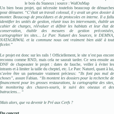
le bois du Staneux | source : WalOnMap
Un bien beau projet, qui nécessite toutefois beaucoup de démarches
pour démarrer.
“C’était un travail colossal, il y avait un gros dossier à
monter. Beaucoup de procédures et de protocoles en interne. Il a fallu
identifier les unités de gestion, réunir tous les intervenants, établir un
cahier de charges, réévaluer et définir les habitats et leur état de
conservation, établir des mesures de gestion préconisées,
cartographier les sites… Le Parc Naturel des Sources, le DEMNA,
NATAGRIWAL et la commune nous ont vraiment bien aidé à tout
ficeler.”
Le projet est donc sur les rails ! Officiellement, le site n’est pas encore
reconnu comme RND, mais cela ne saurait tarder. Ce sera ensuite au
DNF de chapeauter le projet : dates de fauche, veiller à éviter les
intrants et à limiter la taille du cheptel, etc. Le Parc Naturel, quant à lui,
s’avère être un partenaire vraiment précieux:
“Ils font pas mal de
choses”
, assure Fabian.
“Ils montent les dossiers pour la recherche d
financement pour les grosses restaurations, la cartographie des sites,
le monitoring des chauves-souris, le suivi des oiseaux et des
batraciens… “
Mais alors, que va devenir le Pré aux Cerfs ?
Du concret