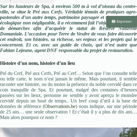
Sur les hauteurs de Spa, à environ 500 m à vol d’oiseau du centre-
ville, se situe le Pré aux Cerfs. Véritable témoin de pratiques agro-
pastorales d’un autre temps, patrimoine paysager et site au potentiel
🖨️ Imprimer
écologique non négligeable, il a récemment fait l’objet de tout un tas
de démarches afin d’acquérir le statut de Réserve Naturelle
Domaniale. L’occasion pour Terre de Vesdre de vous faire découvrir
cet endroit, son histoire, sa richesse, ses enjeux et les projets qui le
concernent. Et ce, avec un guide de choix, qui n’est autre que
Fabian Lejeune, agent DNF responsable du projet de restauration.
Histoire d’un nom, histoire d’un lieu
Pré du Cerf, Pré aux Cerfs, Pré au Cerf… Selon que l’on consulte telle
ou telle carte, le nom n’est jamais le même. Mais pourtant, il semble
raconter une histoire, ou du moins la présence du noble cervidé dans ce
coin tranquille de Spa. Et pourtant, malgré des centaines d’heures
passées sur les lieux, personne ne semble y avoir aperçu le moindre
cervidé depuis un bout de temps.. Un bref coup d’œil à la base de
données de référence (
Observations.be
) nous indique, sur une période
de 25 ans… une seule observation ! Et c’était il y a plus de dix ans…
Mais alors pourquoi ce nom ?