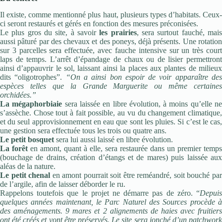
Il existe, comme mentionné plus haut, plusieurs types d’habitats. Ceux-
ci seront restaurés et gérés en fonction des mesures préconisées.
Le plus gros du site, à savoir
les prairies
, sera surtout fauché, mai
aussi pâturé par des chevaux et des poneys, déjà présents. Une rotation
sur 3 parcelles sera effectuée, avec fauche intensive sur un très court
laps de temps. L’arrêt d’épandage de chaux ou de lisier permettront
ainsi d’appauvrir le sol, laissant ainsi la places aux plantes de milieux
dits “oligotrophes”.
“On a ainsi bon espoir de voir apparaître de
espèces telles que la Grande Marguerite ou même certaines
orchidées.”
La mégaphorbiaie
sera laissée en libre évolution, à moins qu’elle n
s’assèche. Chose tout à fait possible, au vu du changement climatique,
et du seul approvisionnement en eau que sont les pluies. Si c’est le cas,
une gestion sera effectuée tous les trois ou quatre ans.
Le petit bosquet
sera lui aussi laissé en libre évolution.
La forêt
en amont, quant à elle, sera restaurée dans un premier temps
(bouchage de drains, création d’étangs et de mares) puis laissée aux
aléas de la nature.
Le petit chenal
en amont pourrait soit être reméandré, soit bouché pa
de l’argile, afin de laisser déborder le ru.
Rappelons toutefois que le projet ne démarre pas de zéro. “
Depuis
quelques années maintenant, le Parc Naturel des Sources procède à
des aménagements. 9 mares et 2 alignements de haies avec fruitiers
ont été créés et vont être préservés. Le site sera jonché d’un patchwork