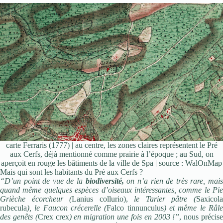
carte Ferraris (1777) | au centre, les zones claires représentent le Pré
aux Cerfs, déjà mentionné comme prairie à l’époque ; au Sud, on
aperçoit en rouge les bâtiments de la ville de Spa | source : WalOnMap
Mais qui sont les habitants du Pré aux Cerfs ?
“D’un point de vue de la
biodiversi
té,
on n’a rien de très rare, mai
quand même quelques espèces d’oiseaux intéressantes, comme le Pie
Grièche écorcheur (
Lanius collurio),
le Tarier pâtre (
Saxicol
rubecula
), le Faucon crécerelle (
Falco tinnunculus
) et même le Râl
des genêts (
Crex crex
) en migration une fois en 2003 !”
, nous précis