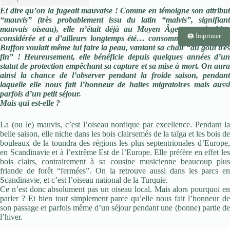
Et dire qu’on la jugeait mauvaise ! Comme en témoigne son attribut
“mauvis” (très probablement issu du latin “malvis”, signifiant
mauvais oiseau), elle n’était déjà au Moyen Âge pas très bien
🖨️ Imprimer
considérée et a d’ailleurs longtemps été… consommée. Un certain
Buffon voulait même lui faire la peau, vantant sa chair “au goût très
fin” ! Heureusement, elle bénéficie depuis quelques années d’un
statut de protection empêchant sa capture et sa mise à mort. On aura
ainsi la chance de l’observer pendant la froide saison, pendant
laquelle elle nous fait l’honneur de haltes migratoires mais aussi
parfois d’un petit séjour.
Mais qui est-elle ?
La (ou le) mauvis, c’est l’oiseau nordique par excellence. Pendant la
belle saison, elle niche dans les bois clairsemés de la taïga et les bois de
bouleaux de la toundra des régions les plus septentrionales d’Europe,
en Scandinavie et à l’extrême Est de l’Europe. Elle préfère en effet les
bois clairs, contrairement à sa cousine musicienne beaucoup plus
friande de forêt “fermées”. On la retrouve aussi dans les parcs en
Scandinavie, et c’est l’oiseau national de la Turquie.
Ce n’est donc absolument pas un oiseau local. Mais alors pourquoi en
parler ? Et bien tout simplement parce qu’elle nous fait l’honneur de
son passage et parfois même d’un séjour pendant une (bonne) partie de
l’hiver.