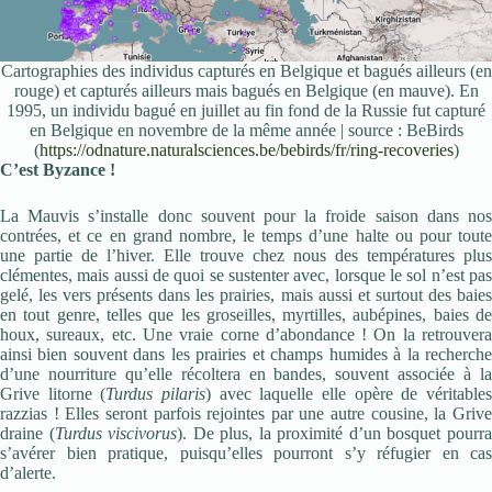
Cartographies des individus capturés en Belgique et bagués ailleurs (en
rouge) et capturés ailleurs mais bagués en Belgique (en mauve). En
1995, un individu bagué en juillet au fin fond de la Russie fut capturé
en Belgique en novembre de la même année | source : BeBirds
(
https://odnature.naturalsciences.be/bebirds/fr/ring-recoveries
)
C’est Byzance !
La Mauvis s’installe donc souvent pour la froide saison dans nos
contrées, et ce en grand nombre, le temps d’une halte ou pour toute
une partie de l’hiver. Elle trouve chez nous des températures plus
clémentes, mais aussi de quoi se sustenter avec, lorsque le sol n’est pas
gelé, les vers présents dans les prairies, mais aussi et surtout des baies
en tout genre, telles que les groseilles, myrtilles, aubépines, baies de
houx, sureaux, etc. Une vraie corne d’abondance ! On la retrouvera
ainsi bien souvent dans les prairies et champs humides à la recherche
d’une nourriture qu’elle récoltera en bandes, souvent associée à la
Grive litorne (
Turdus pilaris
) avec laquelle elle opère de véritable
razzias ! Elles seront parfois rejointes par une autre cousine, la Grive
draine (
Turdus viscivorus
). De plus, la proximité d’un bosquet pourr
s’avérer bien pratique, puisqu’elles pourront s’y réfugier en cas
d’alerte.