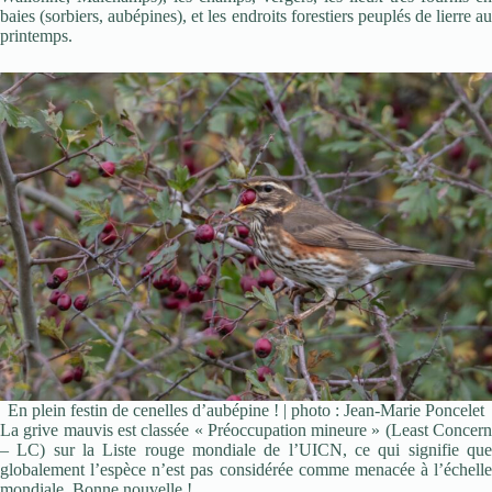
baies (sorbiers, aubépines), et les endroits forestiers peuplés de lierre au
printemps.
En plein festin de cenelles d’aubépine ! | photo : Jean-Marie Poncelet
La grive mauvis est classée « Préoccupation mineure » (Least Concern
– LC) sur la Liste rouge mondiale de l’UICN, ce qui signifie que
globalement l’espèce n’est pas considérée comme menacée à l’échelle
mondiale. Bonne nouvelle !