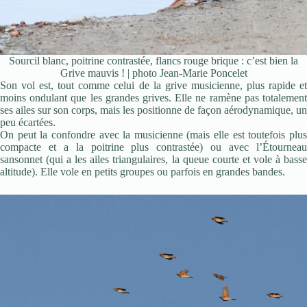
Sourcil blanc, poitrine contrastée, flancs rouge brique : c’est bien la
Grive mauvis ! | photo Jean-Marie Poncelet
Son vol est, tout comme celui de la grive musicienne, plus rapide et
moins ondulant que les grandes grives. Elle ne ramène pas totalement
ses ailes sur son corps, mais les positionne de façon aérodynamique, un
peu écartées.
On peut la confondre avec la musicienne (mais elle est toutefois plus
compacte et a la poitrine plus contrastée) ou avec l’Étourneau
sansonnet (qui a les ailes triangulaires, la queue courte et vole à basse
altitude). Elle vole en petits groupes ou parfois en grandes bandes.